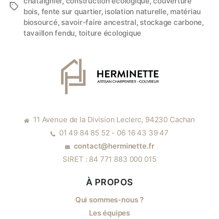
châtaignier
,
construction écologique
,
couverture
bois
,
fente sur quartier
,
isolation naturelle
,
matériau
biosourcé
,
savoir-faire ancestral
,
stockage carbone
,
tavaillon fendu
,
toiture écologique
11 Avenue de la Division Leclerc, 94230 Cachan
01 49 84 85 52 - 06 16 43 39 47
contact@herminette.fr
SIRET : 84 771 883 000 015
À PROPOS
Qui sommes-nous ?
Les équipes