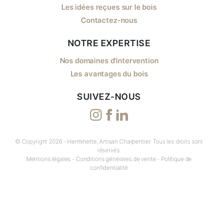
Les idées reçues sur le bois
Contactez-nous
NOTRE EXPERTISE
Nos domaines d'intervention
Les avantages du bois
SUIVEZ-NOUS
© Copyright 2026 -
Herminette, Artisan Charpentier
. Tous les droits sont
réservés.
Mentions légales
-
Conditions générales de vente
-
Politique de
confidentialité